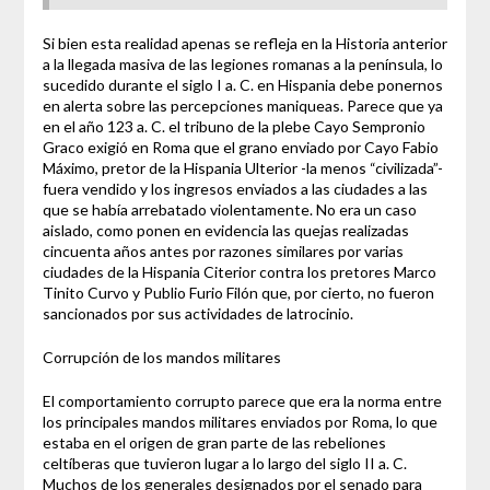
Si bien esta realidad apenas se refleja en la Historia anterior
a la llegada masiva de las legiones romanas a la península, lo
sucedido durante el siglo I a. C. en Hispania debe ponernos
en alerta sobre las percepciones maniqueas. Parece que ya
en el año 123 a. C. el tribuno de la plebe Cayo Sempronio
Graco exigió en Roma que el grano enviado por Cayo Fabio
Máximo, pretor de la Hispania Ulterior -la menos “civilizada”-
fuera vendido y los ingresos enviados a las ciudades a las
que se había arrebatado violentamente. No era un caso
aislado, como ponen en evidencia las quejas realizadas
cincuenta años antes por razones similares por varias
ciudades de la Hispania Citerior contra los pretores Marco
Tinito Curvo y Publio Furio Filón que, por cierto, no fueron
sancionados por sus actividades de latrocinio.
Corrupción de los mandos militares
El comportamiento corrupto parece que era la norma entre
los principales mandos militares enviados por Roma, lo que
estaba en el origen de gran parte de las rebeliones
celtíberas que tuvieron lugar a lo largo del siglo II a. C.
Muchos de los generales designados por el senado para