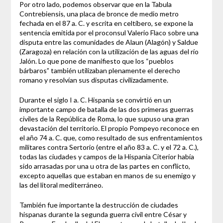
Por otro lado, podemos observar que en la Tabula
Contrebiensis, una placa de bronce de medio metro
fechada en el 87 a. C. y escrita en celtíbero, se expone la
sentencia emitida por el proconsul Valerio Flaco sobre una
disputa entre las comunidades de Alaun (Alagón) y Saldue
(Zaragoza) en relación con la utilización de las aguas del río
Jalón. Lo que pone de manifiesto que los “pueblos
bárbaros” también utilizaban plenamente el derecho
romano y resolvían sus disputas civilizadamente.
Durante el siglo I a. C. Hispania se convirtió en un
importante campo de batalla de las dos primeras guerras
civiles de la República de Roma, lo que supuso una gran
devastación del territorio. El propio Pompeyo reconoce en
el año 74 a. C. que, como resultado de sus enfrentamientos
militares contra Sertorio (entre el año 83 a. C. y el 72 a. C.),
todas las ciudades y campos de la Hispania Citerior había
sido arrasadas por una u otra de las partes en conflicto,
excepto aquellas que estaban en manos de su enemigo y
las del litoral mediterráneo.
También fue importante la destrucción de ciudades
hispanas durante la segunda guerra civil entre César y