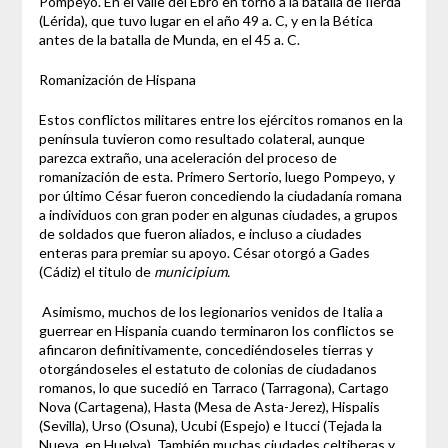
Pompeyo. En el valle del Ebro en torno a la batalla de Ilerda
(Lérida), que tuvo lugar en el año 49 a. C, y en la Bética
antes de la batalla de Munda, en el 45 a. C.
Romanización de Hispana
Estos conflictos militares entre los ejércitos romanos en la
península tuvieron como resultado colateral, aunque
parezca extraño, una aceleración del proceso de
romanización de esta. Primero Sertorio, luego Pompeyo, y
por último César fueron concediendo la ciudadanía romana
a individuos con gran poder en algunas ciudades, a grupos
de soldados que fueron aliados, e incluso a ciudades
enteras para premiar su apoyo. César otorgó a Gades
(Cádiz) el titulo de
municipium.
Asimismo, muchos de los legionarios venidos de Italia a
guerrear en Hispania cuando terminaron los conflictos se
afincaron definitivamente, concediéndoseles tierras y
otorgándoseles el estatuto de colonias de ciudadanos
romanos, lo que sucedió en Tarraco (Tarragona), Cartago
Nova (Cartagena), Hasta (Mesa de Asta-Jerez), Hispalis
(Sevilla), Urso (Osuna), Ucubi (Espejo) e Itucci (Tejada la
Nueva, en Huelva). También muchas ciudades celtiberas y