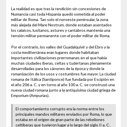
La realidad es que tras la rendición sin concesiones de
Numancia casi toda Hispania quedó sometida al poder
militar de Roma. Tan solo el noroeste peninsular, la zona
más alejada del Mare Nostrum, donde estaban asentados
los calaicos, lusitanos, astures y cantabros mantenía una
tensión militar permanente con el poder militar de Roma.
Por el contrario, los valles del Guadalquivir y del Ebro y la
costa mediterránea eran lugares donde habitaban
importantes civilizaciones prerromanas en el que había
muchas ciudades íberas, celtas y tudertanas plenamente
desarrolladas para los cánones de la época y donde la
romanización de los usos y costumbres fue mayor. La ciudad
romana de Itálica (Santiponce) fue fundada por Escipión en
el año 206 a. C. y en torno al año 100 a. C. se construyó una
nueva ciudad romana junto a la antiquísima ciudad griega de
Emporium (Ampurias).
El comportamiento corrupto era la norma entre los
principales mandos militares enviados por Roma, lo que
estaba en el origen de gran parte de las rebeliones
celtíberas que tuvieron lugar a lo largo del siglo II a. C.